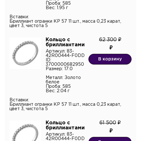
Проба: 585
Вес: 1.95 г
Телефон
Комментарий
Вставки:
Бриллиант огранки КР 57 11 шт., масса 0,23 карат,
цвет 3, чистота 5
Кольцо с
62 300
бриллиантами
Артикул: 83-
42R00444-F0DD
Я подтверждаю согласие с
политикой
В корзину
ID:
конфиденциальности
и даю согласие на обработку
3700000682950
персональных данных.*
Размер: 17.0
Металл: Золото
белое
Проба: 585
Вес: 2.04 г
Вставки:
Бриллиант огранки КР 57 11 шт., масса 0,23 карат,
цвет 3, чистота 5
Кольцо с
61 500
бриллиантами
Артикул: 83-
42R00444-F0DD