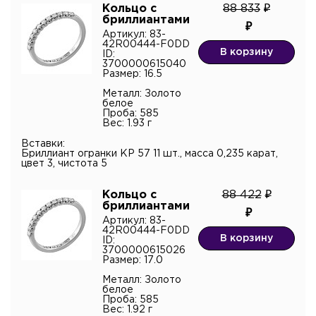
Кольцо с
88 833
бриллиантами
Артикул: 83-
42R00444-F0DD
В корзину
ID:
3700000615040
Размер: 16.5
Металл: Золото
белое
Проба: 585
Вес: 1.93 г
Вставки:
Бриллиант огранки КР 57 11 шт., масса 0,235 карат,
цвет 3, чистота 5
Кольцо с
88 422
бриллиантами
Артикул: 83-
42R00444-F0DD
В корзину
ID:
3700000615026
Размер: 17.0
Металл: Золото
белое
Проба: 585
Вес: 1.92 г