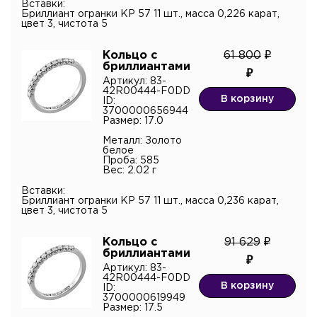
Вставки:
Бриллиант огранки КР 57 11 шт., масса 0,226 карат,
цвет 3, чистота 5
Кольцо с
61 800
бриллиантами
Артикул: 83-
42R00444-F0DD
В корзину
ID:
3700000656944
Размер: 17.0
Металл: Золото
белое
Проба: 585
Вес: 2.02 г
Вставки:
Бриллиант огранки КР 57 11 шт., масса 0,236 карат,
цвет 3, чистота 5
Кольцо с
91 629
бриллиантами
Артикул: 83-
42R00444-F0DD
В корзину
ID:
3700000619949
Размер: 17.5