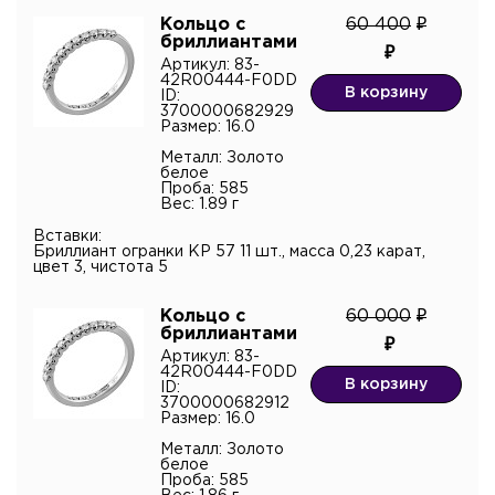
Кольцо с
60 400
бриллиантами
Артикул: 83-
42R00444-F0DD
В корзину
ID:
3700000682929
Размер: 16.0
Металл: Золото
белое
Проба: 585
Вес: 1.89 г
Вставки:
Бриллиант огранки КР 57 11 шт., масса 0,23 карат,
цвет 3, чистота 5
Кольцо с
60 000
бриллиантами
Артикул: 83-
42R00444-F0DD
В корзину
ID:
3700000682912
Размер: 16.0
Металл: Золото
белое
Проба: 585