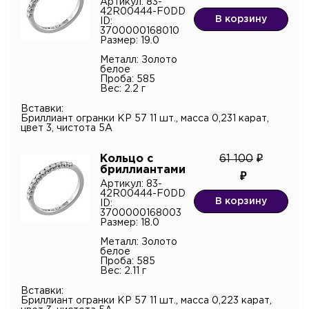
Артикул: 83-
42R00444-F0DD
В корзину
ID:
3700000168010
Размер: 19.0
Металл: Золото
белое
Проба: 585
Вес: 2.2 г
Вставки:
Бриллиант огранки КР 57 11 шт., масса 0,231 карат,
цвет 3, чистота 5А
Кольцо с
61 100
бриллиантами
Артикул: 83-
42R00444-F0DD
В корзину
ID:
3700000168003
Размер: 18.0
Металл: Золото
белое
Проба: 585
Вес: 2.11 г
Вставки:
Бриллиант огранки КР 57 11 шт., масса 0,223 карат,