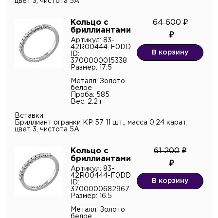
цвет 3, чистота 5А
Кольцо с
64 600
бриллиантами
Артикул: 83-
42R00444-F0DD
В корзину
ID:
3700000015338
Размер: 17.5
Металл: Золото
белое
Проба: 585
Вес: 2.2 г
Вставки:
Бриллиант огранки КР 57 11 шт., масса 0,24 карат,
цвет 3, чистота 5А
Имя*
Кольцо с
61 200
бриллиантами
Артикул: 83-
Контактный телефон*
42R00444-F0DD
В корзину
ID:
3700000682967
Размер: 16.5
Имя
Электронная почта
Металл: Золото
белое