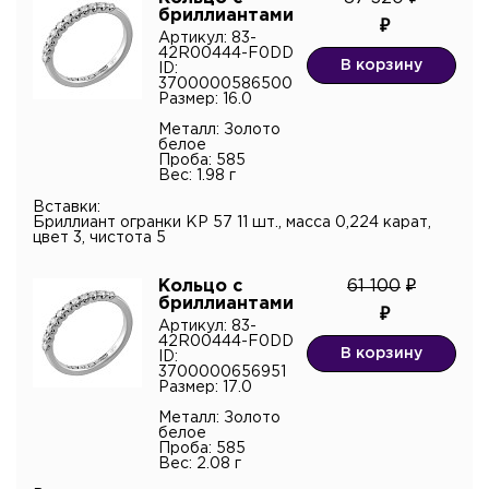
бриллиантами
Артикул: 83-
42R00444-F0DD
В корзину
ID:
3700000586500
Размер: 16.0
Металл: Золото
белое
Проба: 585
Вес: 1.98 г
Вставки:
Бриллиант огранки КР 57 11 шт., масса 0,224 карат,
цвет 3, чистота 5
Кольцо с
61 100
бриллиантами
Артикул: 83-
42R00444-F0DD
В корзину
ID:
3700000656951
Размер: 17.0
Металл: Золото
белое
Проба: 585
Вес: 2.08 г