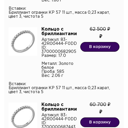
Вес: 1.86 г
Вставки:
Бриллиант огранки КР 57 11 шт., масса 0,23 карат,
цвет 3, чистота 5
Кольцо с
62 500
бриллиантами
Артикул: 83-
42R00444-F0DD
В корзину
ID:
3700000682905
Размер: 17.0
Металл: Золото
белое
Проба: 585
Вес: 2.06 г
Вставки:
Бриллиант огранки КР 57 11 шт., масса 0,23 карат,
цвет 3, чистота 5
Кольцо с
60 700
бриллиантами
Артикул: 83-
42R00444-F0DD
В корзину
ID:
3700000687443