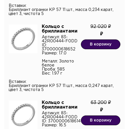
Вставки:
Бриллиант огранки КР 57 11 шт., масса 0,234 карат,
цвет 3, чистота 5
Кольцо с
92 020
бриллиантами
Артикул: 83-
42R00444-F0DD
В корзину
ID:
3700000618652
Размер: 17.0
Металл: Золото
белое
Проба: 585
Вес: 1.97 г
Вставки:
Бриллиант огранки КР 57 11 шт., масса 0,247 карат,
цвет 3, чистота 5
Кольцо с
63 200
бриллиантами
Артикул: 83-
42R00444-F0DD
В корзину
ID: 3700000618614
Размер: 16.5