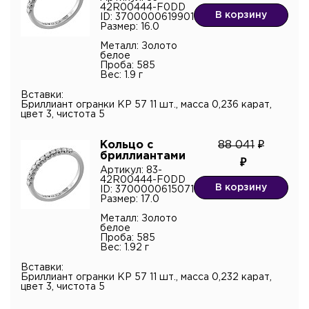
42R00444-F0DD
В корзину
ID: 3700000619901
Размер: 16.0
Металл: Золото
белое
Проба: 585
Вес: 1.9 г
Вставки:
Бриллиант огранки КР 57 11 шт., масса 0,236 карат,
цвет 3, чистота 5
Кольцо с
88 041
бриллиантами
Артикул: 83-
42R00444-F0DD
В корзину
ID: 3700000615071
Размер: 17.0
Металл: Золото
белое
Проба: 585
Вес: 1.92 г
Вставки:
Бриллиант огранки КР 57 11 шт., масса 0,232 карат,
цвет 3, чистота 5