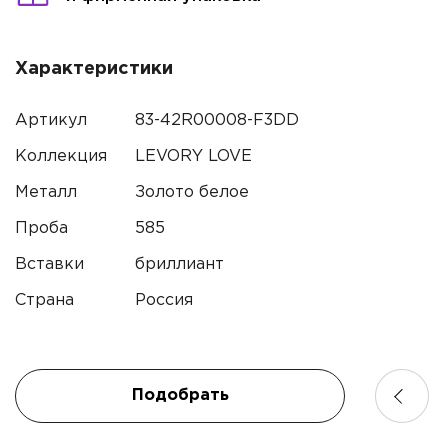
Характеристики
Артикул
83-42R00008-F3DD
Имя*
Коллекция
LEVORY LOVE
Металл
Золото белое
Контактный телефон*
Проба
585
Имя
Вставки
бриллиант
Электронная почта
Страна
Россия
Телефон
Комментарий
Подобрать