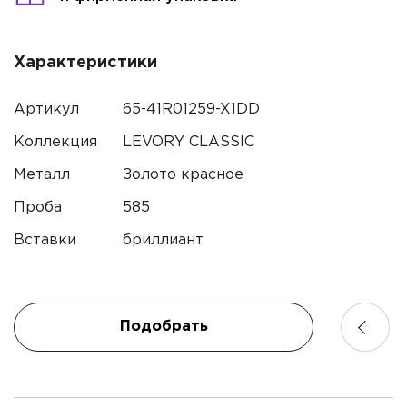
Характеристики
Имя*
Артикул
65-41R01259-X1DD
Коллекция
LEVORY CLASSIC
Контактный телефон*
Металл
Золото красное
Проба
585
Имя
Электронная почта
Вставки
бриллиант
Телефон
Комментарий
Подобрать