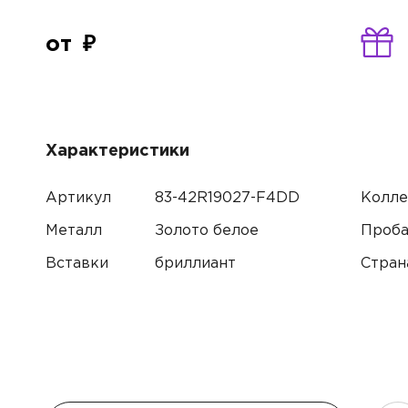
от
Имя*
Характеристики
Артикул
83-42R19027-F4DD
Колле
Контак
Металл
Золото белое
Проб
Вставки
бриллиант
Стран
Имя
Электр
Телефо
Коммен