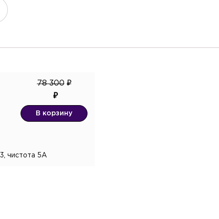
верждаю согласие с
политикой
енциальности
и даю согласие на обработку
льных данных.*
78 300
В корзину
 3, чистота 5А