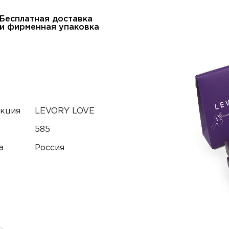
Бесплатная доставка
и фирменная упаковка
кция
LEVORY LOVE
тный телефон*
а
585
а
Россия
онная почта
н
тарий