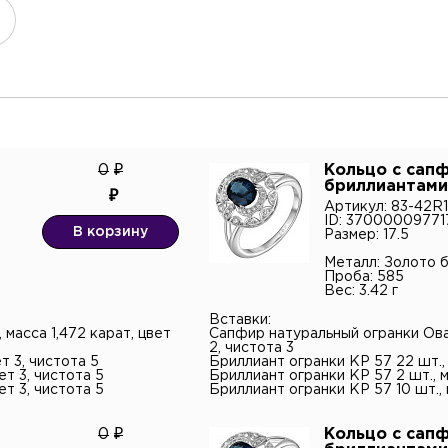
тный телефон*
0
Кольцо с сап
бриллиантами
Артикул: 83-42
онная почта
ID: 37000009771
В корзину
Размер: 17.5
Металл: Золото 
н
Проба: 585
тарий
Вес: 3.42 г
Вставки:
масса 1,472 карат, цвет
Сапфир натуральный огранки Овал
2, чистота 3
т 3, чистота 5
Бриллиант огранки КР 57 22 шт., м
ет 3, чистота 5
Бриллиант огранки КР 57 2 шт., м
ет 3, чистота 5
Бриллиант огранки КР 57 10 шт., 
верждаю согласие с
политикой
0
Кольцо с сап
енциальности
и даю согласие на обработку