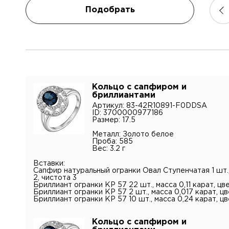
Подобрать
Имя*
Контак
Кольцо с сапфиром и
бриллиантами
Имя
Артикул: 83-42R10891-F0DDSA
Электр
ID: 3700000977186
Размер: 17.5
Металл: Золото белое
Телефо
Проба: 585
Коммен
Вес: 3.2 г
Вставки:
Сапфир натуральный огранки Овал Ступенчатая 1 шт., 
2, чистота 3
Бриллиант огранки КР 57 22 шт., масса 0,11 карат, цве
Бриллиант огранки КР 57 2 шт., масса 0,017 карат, цв
Бриллиант огранки КР 57 10 шт., масса 0,24 карат, цв
Я подт
Кольцо с сапфиром и
конфид