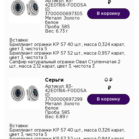
Артикул: 83-
42E01166-F0DDSA
ID:
В корзину
3700000697305
Металл: Золото
белое
Проба: 585
Вес: 6.73 г
Вставки:
Бриллиант огранки КР 57 40 шт., масса 0,324 карат,
цвет 3, чистота 5
Бриллиант огранки КР 57 52 шт., масса 0,957 карат,
цвет 3, чистота 5
Сапфир натуральный огранки Овал Ступенчатая 2
шт., масса 2,12 карат, цвет 3, чистота 3
Серьги
0
Артикул: 83-
42E01166-F0DDSA
ID:
В корзину
3700000697299
Металл: Золото
белое
Проба: 585
Вес: 6.89 г
Вставки:
Бриллиант огранки КР 57 40 шт., масса 0,326 карат,
цвет 3, чистота 5