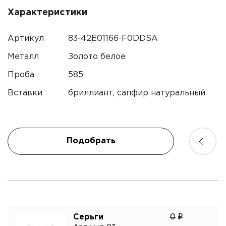
Характеристики
Контактный телефон*
Артикул
83-42E01166-F0DDSA
Имя
Металл
Золото белое
Электронная почта
Проба
585
Телефон
Вставки
бриллиант, сапфир натуральный
Комментарий
Подобрать
Я подтверждаю согласие с
политикой
конфиденциальности
и даю согласие на обработку
персональных данных.*
Серьги
0