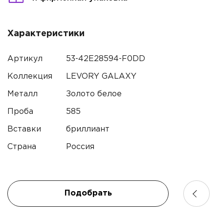
Имя
Электронная почта
Характеристики
Артикул
53-42E28594-F0DD
Телефон
Комментарий
Коллекция
LEVORY GALAXY
Металл
Золото белое
Проба
585
Вставки
бриллиант
Я подтверждаю согласие с
политикой
конфиденциальности
и даю согласие на обработку
Страна
Россия
персональных данных.*
Подобрать