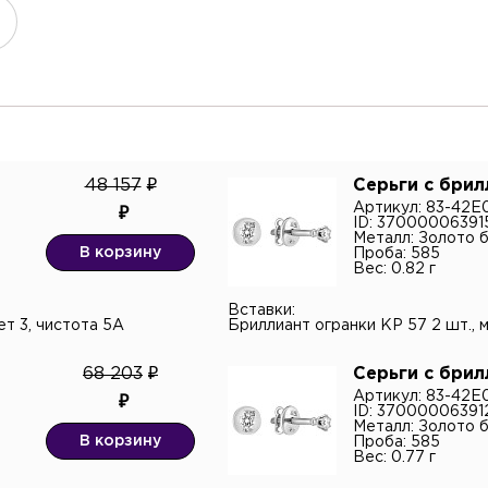
тный телефон*
48 157
Серьги с бри
Артикул: 83-42
ID: 37000006391
Металл: Золото 
онная почта
В корзину
Проба: 585
Вес: 0.82 г
Вставки:
н
ет 3, чистота 5А
Бриллиант огранки КР 57 2 шт., ма
тарий
68 203
Серьги с бри
Артикул: 83-42
ID: 37000006391
Металл: Золото 
В корзину
Проба: 585
Вес: 0.77 г
верждаю согласие с
политикой