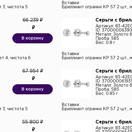
енциальности
и даю согласие на обработку
Вставки:
льных данных.*
т 3, чистота 5
Бриллиант огранки КР 57 2 шт., м
66 239
Серьги с бри
Артикул: 83-42
ID: 37000006390
Металл: Золото 
В корзину
Проба: 585
Вес: 0.8 г
Вставки:
ет 4, чистота 6
Бриллиант огранки КР 57 2 шт., м
67 954
Серьги с бри
Артикул: 83-42
ID: 37000006193
Металл: Золото 
В корзину
Проба: 585
Вес: 0.85 г
Вставки:
т 3, чистота 5
Бриллиант огранки КР 57 2 шт., м
55 800
Серьги с бри
Артикул: 83-42