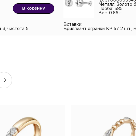
ID: 3700000654
Металл: Золото 
В корзину
Проба: 585
Вес: 0.86 г
Вставки:
т 3, чистота 5
Бриллиант огранки КР 57 2 шт., ма