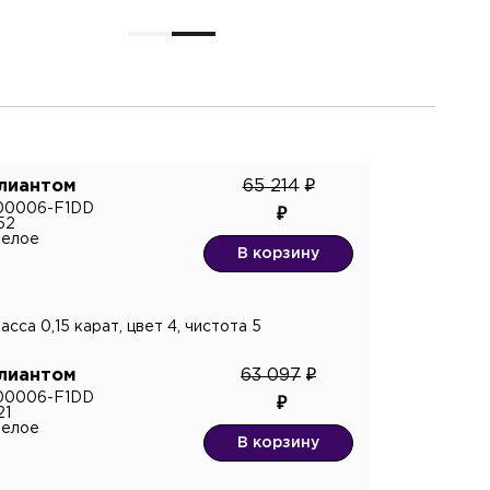
ллиантом
65 214
E00006-F1DD
52
белое
В корзину
сса 0,15 карат, цвет 4, чистота 5
ллиантом
63 097
E00006-F1DD
21
белое
В корзину