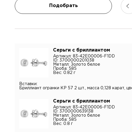
Подобрать
Имя*
Контак
Серьги с бриллиантом
Артикул: 83-42E00006-F1DD
ID: 3700000201038
Имя
Металл: Золото белое
Электр
Проба: 585
Вес: 0.82 г
Вставки:
Телефо
Бриллиант огранки КР 57 2 шт., масса 0,128 карат, цв
Коммен
Серьги с бриллиантом
Артикул: 83-42E00006-F1DD
ID: 3700000639138
Металл: Золото белое
Проба: 585
Вес: 0.8 г
Я подт