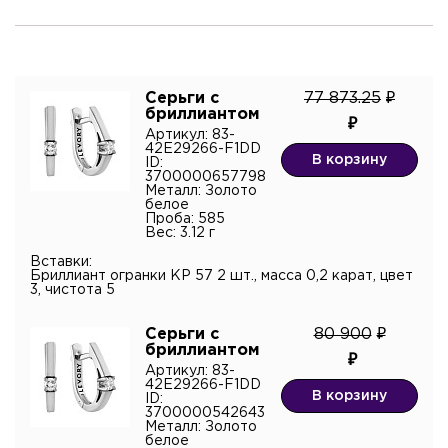
Я подтверждаю согласие с
политикой
Серьги с
77 873.25
конфиденциальности
и даю согласие на обработку
бриллиантом
персональных данных.*
Артикул: 83-
42E29266-F1DD
В корзину
ID:
3700000657798
Металл: Золото
белое
Проба: 585
Вес: 3.12 г
Вставки:
Бриллиант огранки КР 57 2 шт., масса 0,2 карат, цвет
3, чистота 5
Серьги с
80 900
бриллиантом
Артикул: 83-
42E29266-F1DD
В корзину
ID:
3700000542643
Металл: Золото
белое