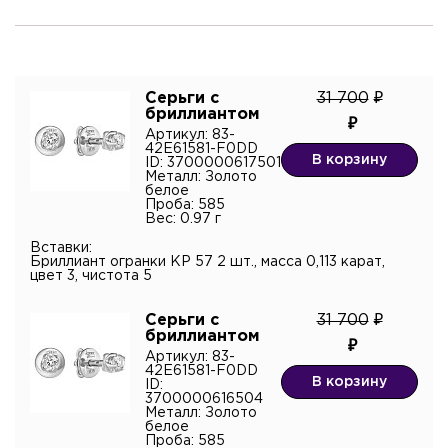
Телефон
Комментарий
Серьги с
31 700
бриллиантом
Артикул: 83-
42E61581-F0DD
Я подтверждаю согласие с
политикой
В корзину
ID: 3700000617501
конфиденциальности
и даю согласие на обработку
Металл: Золото
персональных данных.*
белое
Проба: 585
Вес: 0.97 г
Вставки:
Бриллиант огранки КР 57 2 шт., масса 0,113 карат,
цвет 3, чистота 5
Серьги с
31 700
бриллиантом
Артикул: 83-
42E61581-F0DD
В корзину
ID:
3700000616504
Металл: Золото
белое
Проба: 585