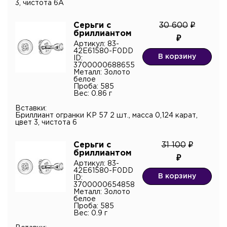
3, чистота 6А
Серьги с
30 600
бриллиантом
Артикул: 83-
42E61580-F0DD
В корзину
ID:
3700000688655
Металл: Золото
белое
Проба: 585
Вес: 0.86 г
Вставки:
Бриллиант огранки КР 57 2 шт., масса 0,124 карат,
цвет 3, чистота 6
Серьги с
31 100
бриллиантом
Артикул: 83-
42E61580-F0DD
В корзину
ID:
3700000654858
Металл: Золото
белое
Проба: 585
Вес: 0.9 г