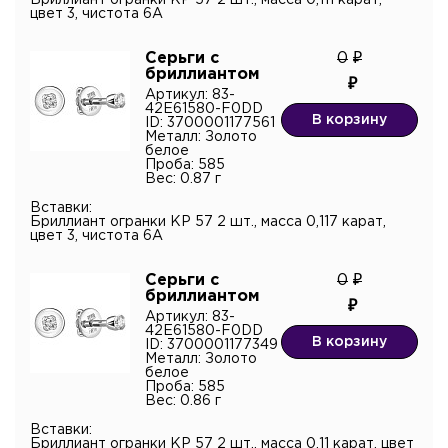
Бриллиант огранки КР 57 2 шт., масса 0,111 карат,
цвет 3, чистота 6А
Я подтверждаю согласие с
политикой
конфиденциальности
и даю согласие на обработку
Серьги с
0
персональных данных.*
бриллиантом
Артикул: 83-
42E61580-F0DD
В корзину
ID: 3700001177561
Металл: Золото
белое
Проба: 585
Вес: 0.87 г
Вставки:
Бриллиант огранки КР 57 2 шт., масса 0,117 карат,
цвет 3, чистота 6А
Серьги с
0
бриллиантом
Артикул: 83-
42E61580-F0DD
В корзину
ID: 3700001177349
Металл: Золото
белое
Проба: 585
Вес: 0.86 г
Вставки:
Бриллиант огранки КР 57 2 шт., масса 0,11 карат, цвет