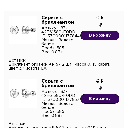
Серьги с
0
бриллиантом
Артикул: 83-
42E61580-F0DD
Имя*
В корзину
ID: 3700001177844
Металл: Золото
белое
Проба: 585
Вес: 0.87 г
Контактный телефон*
Вставки:
Бриллиант огранки КР 57 2 шт., масса 0,115 карат,
цвет 3, чистота 6А
Имя
Электронная почта
Серьги с
0
бриллиантом
Артикул: 83-
Телефон
42E61580-F0DD
Комментарий
В корзину
ID: 3700001177837
Металл: Золото
белое
Проба: 585
Вес: 0.88 г
Вставки: