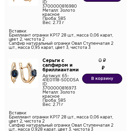
ID:
3700000816980
Металл: Золото
красное
Проба: 585
Вес: 2.73 г
Я подтверждаю согласие с
политикой
конфиденциальности
и даю согласие на обработку
Вставки:
персональных данных.*
Бриллиант огранки КР17 28 шт., масса 0,06 карат,
цвет 2, чистота 2
Сапфир натуральный огранки Овал Ступенчатая 2
шт., масса 0,95 карат, цвет 3, чистота 3
Серьги с
0
сапфиром и
бриллиантами
Артикул: 65-
В корзину
41E01118-S0DDSA
ID:
3700000816973
Металл: Золото
красное
Проба: 585
Вес: 2.71 г
Вставки:
Бриллиант огранки КР17 28 шт., масса 0,06 карат,
цвет 2, чистота 2
Сапфир натуральный огранки Овал Ступенчатая 2
шт., масса 0,928 карат, цвет 3, чистота 3