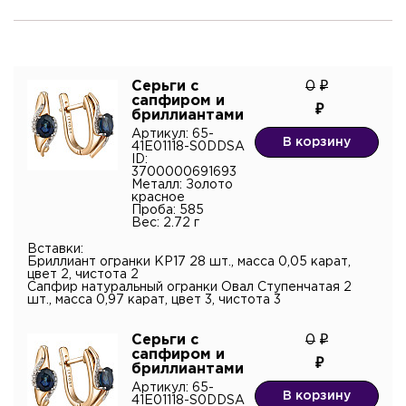
Серьги с
0
сапфиром и
бриллиантами
Артикул: 65-
В корзину
41E01118-S0DDSA
Имя*
ID:
3700000691693
Металл: Золото
красное
Проба: 585
Вес: 2.72 г
Контактный телефон*
Вставки:
Бриллиант огранки КР17 28 шт., масса 0,05 карат,
цвет 2, чистота 2
Имя
Сапфир натуральный огранки Овал Ступенчатая 2
Электронная почта
шт., масса 0,97 карат, цвет 3, чистота 3
Серьги с
0
Телефон
сапфиром и
Комментарий
бриллиантами
Артикул: 65-
В корзину
41E01118-S0DDSA