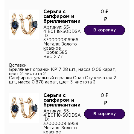
Серьги с
0
сапфиром и
бриллиантами
Артикул: 65-
В корзину
41E01118-S0DDSA
ID:
3700000816966
Металл: Золото
красное
Проба: 585
Вес: 2.7 г
Вставки:
Бриллиант огранки КР17 28 шт., масса 0,06 карат,
цвет 2, чистота 2
Сапфир натуральный огранки Овал Ступенчатая 2
шт., масса 0,878 карат, цвет 3, чистота 3
Серьги с
0
сапфиром и
бриллиантами
Артикул: 65-
В корзину
41E01118-S0DDSA
ID:
3700000816959
Металл: Золото
красное