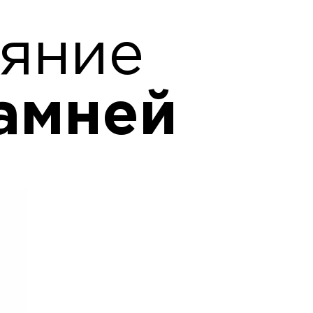
ияние
амней