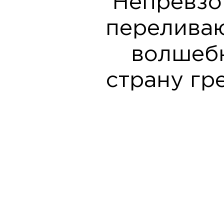
Непревзо
перелива
волшебн
страну гр