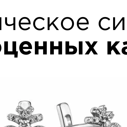
ческое с
оценных к