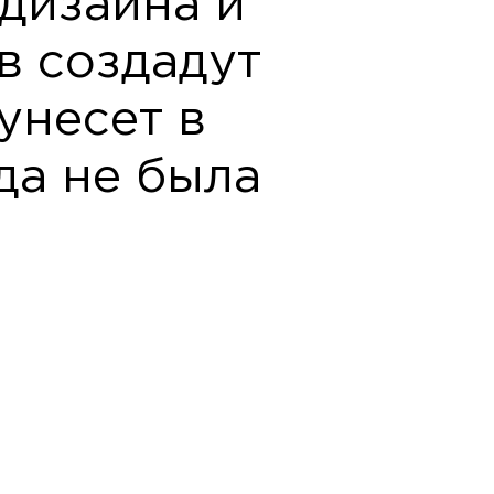
дизайна и
 создадут
унесет в
да не была