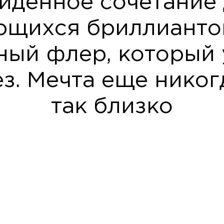
йденное сочетание 
ющихся бриллиантов
ый флер, который 
ез. Мечта еще никог
так близко