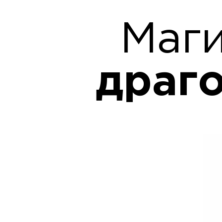
Маги
драг