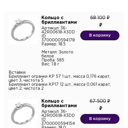
Кольцо с
68 100
бриллиантами
Артикул: 36-
Я подтверждаю согласие с
политикой
42R00618-X3DD
В корзину
конфиденциальности
и даю согласие на обработку
ID:
персональных данных.*
3700000594178
Размер: 18.5
Металл: Золото
белое
Проба: 585
Вес: 1.8 г
Вставки:
Бриллиант огранки КР 57 1 шт., масса 0,176 карат,
цвет 3, чистота 5
Бриллиант огранки КР17 12 шт., масса 0,061 карат,
цвет 2, чистота 2
Кольцо с
67 500
бриллиантами
Артикул: 36-
42R00618-X3DD
В корзину
ID:
3700000594154
Размер: 18.0