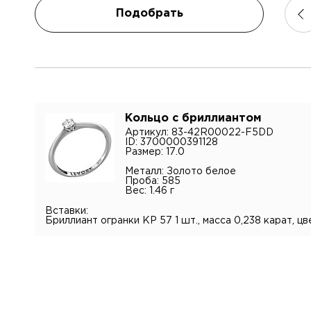
Имя
Подобрать
Электр
Телефо
Коммен
Кольцо с бриллиантом
Артикул: 83-42R00022-F5DD
ID: 3700000391128
Размер: 17.0
Я подт
Металл: Золото белое
конфид
Проба: 585
персона
Вес: 1.46 г
Вставки:
Бриллиант огранки КР 57 1 шт., масса 0,238 карат, цв