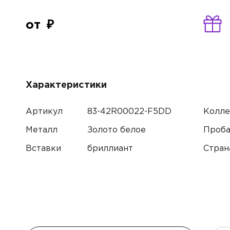
от
Характеристики
Артикул
83-42R00022-F5DD
Колле
Металл
Золото белое
Проб
Вставки
бриллиант
Стран
Имя*
Контак