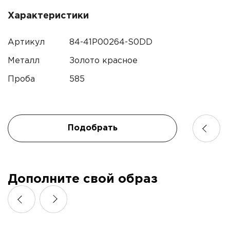
Характеристики
Контактный телефон*
Артикул
84-41P00264-S0DD
Имя
Электронная почта
Металл
Золото красное
Проба
585
Телефон
Комментарий
Подобрать
Я подтверждаю согласие с
политикой
конфиденциальности
и даю согласие на обработку
Дополните свой образ
персональных данных.*