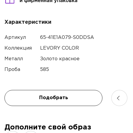
и фирменная упаковка
Контактный телефон*
Характеристики
Имя
Артикул
65-41E1A079-S0DDSA
Электронная почта
Коллекция
LEVORY COLOR
Телефон
Металл
Золото красное
Комментарий
Проба
585
Подобрать
Я подтверждаю согласие с
политикой
конфиденциальности
и даю согласие на обработку
персональных данных.*
Дополните свой образ