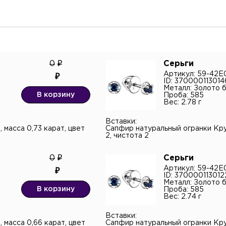
0
Серьги
Артикул: 59-42E
ID: 370000113014
тный телефон*
Металл: Золото 
В корзину
Проба: 585
Вес: 2.78 г
онная почта
Вставки:
 масса 0,73 карат, цвет
Сапфир натуральный огранки Круг
2, чистота 2
н
0
Серьги
тарий
Артикул: 59-42E
ID: 370000113012
Металл: Золото 
В корзину
Проба: 585
Вес: 2.74 г
Вставки:
 масса 0,66 карат, цвет
Сапфир натуральный огранки Круг
верждаю согласие с
политикой