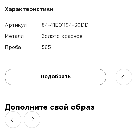
Характеристики
Контактный телефон*
Артикул
84-41E01194-S0DD
Имя
Электронная почта
Металл
Золото красное
Проба
585
Телефон
Комментарий
Подобрать
Я подтверждаю согласие с
политикой
конфиденциальности
и даю согласие на обработку
Дополните свой образ
персональных данных.*