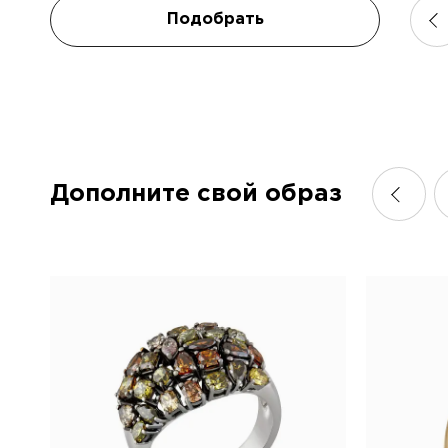
Телефо
Коммен
Подобрать
Я подт
конфид
персона
Дополните свой образ