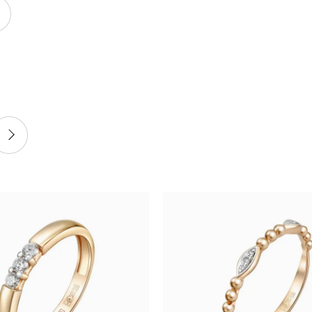
н
тарий
верждаю согласие с
политикой
енциальности
и даю согласие на обработку
льных данных.*