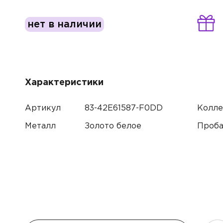
нет в наличии
Характеристики
Артикул
83-42E61587-F0DD
Колле
Имя*
Металл
Золото белое
Проб
Контак
Имя
Электр