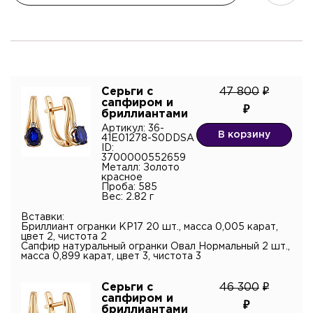
Контактный телефон*
Имя
Электронная почта
Серьги с
47 800
Телефон
сапфиром и
Комментарий
бриллиантами
Артикул: 36-
В корзину
41E01278-S0DDSA
ID:
3700000552659
Металл: Золото
красное
Проба: 585
Вес: 2.82 г
Я подтверждаю согласие с
политикой
конфиденциальности
и даю согласие на обработку
Вставки:
персональных данных.*
Бриллиант огранки КР17 20 шт., масса 0,005 карат,
цвет 2, чистота 2
Сапфир натуральный огранки Овал Нормальный 2 шт.,
масса 0,899 карат, цвет 3, чистота 3
Серьги с
46 300
сапфиром и
бриллиантами