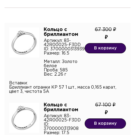
Кольцо с
67 300
Я подтверждаю согласие с
политикой
бриллиантом
конфиденциальности
и даю согласие на обработку
персональных данных.*
Артикул: 83-
42R00025-F3DD
В корзину
ID: 3700000313939
Размер: 16.5
Металл: Золото
белое
Проба: 585
Вес: 2.26 г
Вставки:
Бриллиант огранки КР 57 1 шт., масса 0,165 карат,
цвет 3, чистота 5А
Кольцо с
67 100
бриллиантом
Артикул: 83-
42R00025-F3DD
В корзину
ID:
3700000313908
Размер: 17.5