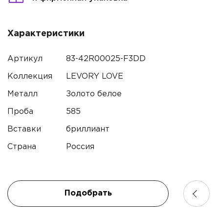
Характеристики
Артикул
83-42R00025-F3DD
Коллекция
LEVORY LOVE
Имя*
Металл
Золото белое
Проба
585
Контактный телефон*
Вставки
бриллиант
Страна
Россия
Имя
Электронная почта
Подобрать
Телефон
Комментарий