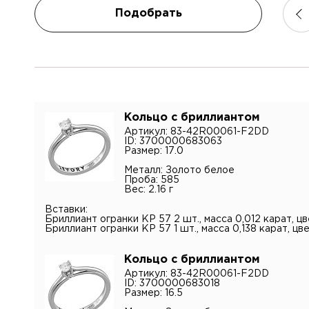
Подобрать
Имя*
Контак
Кольцо с бриллиантом
Артикул: 83-42R00061-F2DD
Имя
ID: 3700000683063
Электр
Размер: 17.0
Металл: Золото белое
Проба: 585
Вес: 2.16 г
Телефо
Коммен
Вставки:
Бриллиант огранки КР 57 2 шт., масса 0,012 карат, цв
Бриллиант огранки КР 57 1 шт., масса 0,138 карат, цве
Кольцо с бриллиантом
Артикул: 83-42R00061-F2DD
ID: 3700000683018
Размер: 16.5
Я подт
конфид