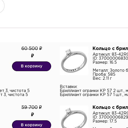
тный телефон*
60 500
Кольцо с бри
Артикул: 83-42
ID: 3700000683
онная почта
Размер: 16.5
В корзину
Металл: Золото 
Проба: 585
Вес: 2.11 г
н
тарий
Вставки:
ет 3, чистота 5
Бриллиант огранки КР 57 2 шт., м
т 3, чистота 5
Бриллиант огранки КР 57 1 шт., ма
59 700
Кольцо с бри
Артикул: 83-42
ID: 37000006829
Размер: 17.5
верждаю согласие с
политикой
В корзину
енциальности
и даю согласие на обработку